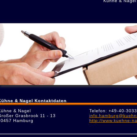
"Kühne & Nagel
Kühne & Nagel Kontaktdaten
Kühne & Nagel
Telefon: +49-40-303
Großer Grasbrook 11 - 13
info.hamburg@kuehn
20457 Hamburg
http://www.kuehne-n