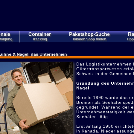
onale
Container
Paketshop-Suche
Ra
folgung
Tracking
lokalen Shop finden
Tipp
Kühne & Nagel, das Unternehmen
Das Logistikunternehmen K
Gütertransportwesen erfolg
Schweiz in der Gemeinde 
Gründung des Unternehm
Nagel
Bereits 1890 wurde das e
Bremen als Seehafenspedi
gegründet. Während der e
Unternehmenstätigkeit wa
Seehäfen tätig.
Erst Anfang 1950 errichte
in Kanada. Niederlassunge