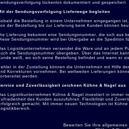
Sendungsverfolgung lückenlos dokumentiert und gespeichert.
Mit der Sendungsverfolgung Lieferwege begleiten
Sobald die Bestellung in einem Unternehmen eingegangen ist, w
von der Bestellung bis zur Lieferung beim Kunden können heut
Die Lieferung bekommt eine Sendungsnummer, die sich aus b
Diese Sendungsnummer wird bei Übergabe an die Spedition f
Das Logistikunternehmen versendet die Ware und an jedem Pun
auch die Sendungsnummer übergeben. Über das Internet kann
Kunde weiß, wo sich seine Bestellung befindet und wann er sie
Fehler in der Zustellung können die Unternehmen mit Hilfe de
und Korrekturen vornehmen. Bei weltweiten Lieferungen können
vorbereitet werden.
Service und Zuverlässigkeit zeichnen Kühne & Nagel aus
Das Logistikunternehmen Kühne & Nagel investiert in immer n
Zufriedenheit des Kunden auszuführen. Flexibilität und Zuver
erfolgreich gemacht. Mit immer neuen Technologien ist Kühne 
Logistikbereich.
Bewerten Sie Ihre allgemeinen