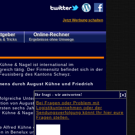
Jetzt Werbung schalten
tgeber
Online-Rechner
s & Tricks
Ergebnisse ohne Umwege
ühne & Nagel ist international im
reich tätig. Der Firmensitz befindet sich in der
Feusisberg des Kantons Schwyz.
ens durch August Kühne und Friedrich
[x]
Ihr fragt - wir antworten!
rfolgreiche Unternehmen Kühne & Nagel in
Bei Fragen oder Problem mit
tion von August Kühne und Friedrich Nagel
Logistikunternehmen oder der
rsten sechs Jahrzehnte der
Sendungsverfolgung könnt Ihr hier eure
r Kühne & Nagel nur in den deutschen
Fragen stellen.
te Alfred Kühne erste Unternehmensstützpunkte
n in Benelux und im Mittleren und Nahen