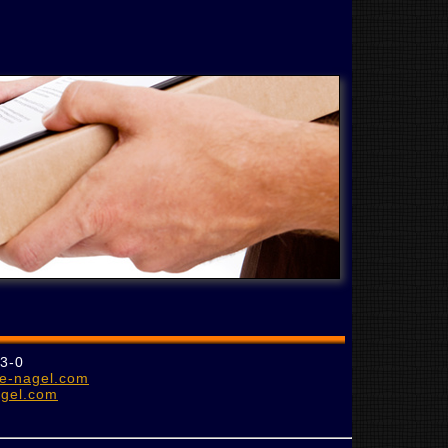
"
33-0
e-nagel.com
agel.com