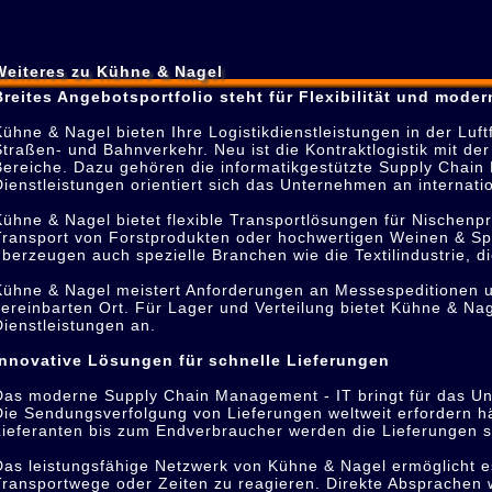
Weiteres zu Kühne & Nagel
Breites Angebotsportfolio steht für Flexibilität und mode
Kühne & Nagel bieten Ihre Logistikdienstleistungen in der Luf
Straßen- und Bahnverkehr. Neu ist die Kontraktlogistik mit de
Bereiche. Dazu gehören die informatikgestützte Supply Chain
Dienstleistungen orientiert sich das Unternehmen an internat
Kühne & Nagel bietet flexible Transportlösungen für Nischen
Transport von Forstprodukten oder hochwertigen Weinen & Spi
überzeugen auch spezielle Branchen wie die Textilindustrie, d
Kühne & Nagel meistert Anforderungen an Messespeditionen und
vereinbarten Ort. Für Lager und Verteilung bietet Kühne & Na
Dienstleistungen an.
Innovative Lösungen für schnelle Lieferungen
Das moderne Supply Chain Management - IT bringt für das U
Die Sendungsverfolgung von Lieferungen weltweit erfordern hä
Lieferanten bis zum Endverbraucher werden die Lieferungen st
Das leistungsfähige Netzwerk von Kühne & Nagel ermöglicht e
Transportwege oder Zeiten zu reagieren. Direkte Absprachen w