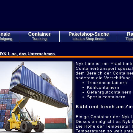
onale
Container
Paketshop-Suche
Ra
folgung
Tracking
lokalen Shop finden
Tipp
NYK Line, das Unternehmen
Nyk Line ist ein Frachtunt
Containertransport spezial
dem Bereich der Containerv
anderem die Verschiffung 
Trockencontainern
Kühlcontainern
Gefahrgutcontainern
Spezialcontainern
Kühl und frisch am Zi
Einige Container der Nyk 
Dieses ermöglicht es Nyk 
Die Höhe der Temperatur h
Temperaturen so weit unte