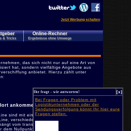
Jetzt Werbung schalten
tgeber
Online-Rechner
s & Tricks
Ergebnisse ohne Umwege
ernehmen, das sich nicht nur auf eine Art von
isiert hat, sondern vielfältige Angebote aus
erschiffung anbietet. Hierzu zählt unter
in:
[x]
Ihr fragt - wir antworten!
Bei Fragen oder Problem mit
Logistikunternehmen oder der
elort ankommen mit der Nyk Line
Sendungsverfolgung könnt Ihr hier eure
Fragen stellen.
Line sind mit einem Kühlsystem ausgestattet.
Line, verschiedene Temperaturen einzustellen.
ängt vom transportierten Gut ab. Möglich sind
r dem Nullpunkt, dass die Ware gefriert.