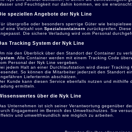
Wasser und Feuchtigkeit nur dahin kommen, wo sie erwünscht 
Die speziellen Angebote der Nyk Line
Für übergroße oder besonders sperrige Güter wie beispielsw
auf eine Vielzahl von
Spezialcontainern
zurückgreifen. Diese
angepasst. Die sichere Verladung wird vom Personal durchgef
Das Tracking System der Nyk Line
Um nie den Überblick über den Standort der Container zu verli
System
. Alle Container werden mit einem Tracking Code über
vom Personal der Nyk Line vergeben.
Bei jedem Halt an einer Durchlaufstation wird dieser Trackin
gesendet. So können die Mitarbeiter jederzeit den Standort 
ungefähren Liefertermin abschätzen.
Der Kunde kann diesen Service ebenfalls nutzen und mithilfe 
Ladung ermitteln.
Wissenswertes über die Nyk Line
Das Unternehmen ist sich seiner Verantwortung gegenüber de
durch Engagement im Bereich des Umweltschutzes. Sie versu
effektiv und umweltfreundlich wie möglich zu arbeiten.