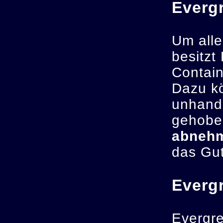
Evergr
Um all
besitzt
Contain
Dazu kö
unhandl
gehobe
abneh
das Gu
Evergr
Evergre