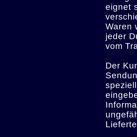
eignet 
verschi
Waren 
jeder D
vom Tra
Der Kun
Sendung
speziel
eingebe
Informa
ungefäh
Liefert