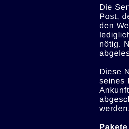
Die Sen
Post, d
den Weg
ledigli
nötig. 
abgele
Diese 
seines 
Ankunft
abgesc
werden
Pakete