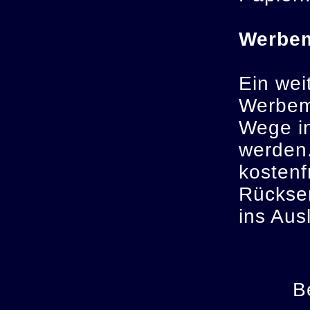
Werbem
Ein wei
Werbema
Wege in
werden.
kostenf
Rücksen
ins Aus
B