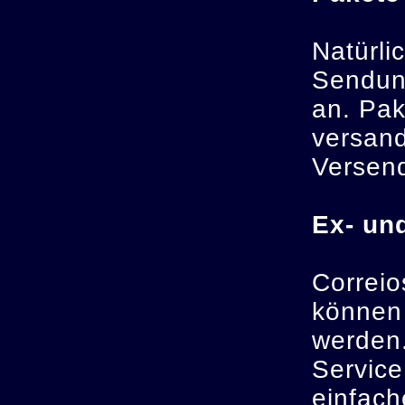
Natürli
Sendung
an. Pak
versand
Versend
Ex- un
Correio
können 
werden.
Service
einfach