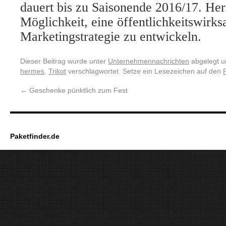
dauert bis zu Saisonende 2016/17. Her
Möglichkeit, eine öffentlichkeitswirk
Marketingstrategie zu entwickeln.
Dieser Beitrag wurde unter
Unternehmennachrichten
abgelegt u
hermes
,
Trikot
verschlagwortet. Setze ein Lesezeichen auf den
←
Geschenke pünktlich zum Fest
Paketfinder.de