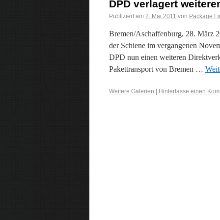
DPD verlagert weitere
Publiziert am
2. Mai 2011
von
Package Fi
Bremen/Aschaffenburg, 28. März 201
der Schiene im vergangenen Novembe
DPD nun einen weiteren Direktverkeh
Pakettransport von Bremen …
Weit
Weitere Galerien
|
Hinterlasse einen Ko