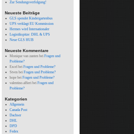
Zur Sendungsverfolgung!
Neueste Beiträge
GLS spendet Kindergartenbus
UPS verklagt EU Kommission
Hermes wird Internationaler
Logistikspitze: DHL & UPS
Neue GLS HUB
Neueste Kommentare
Monique van zanten
bei
Fragen und
Probleme?
Excel
bei
Fragen und Probleme?
Stven
bei
Fragen und Probleme?
hope
bei
Fragen und Probleme?
valentino.alfieri
bei
Fragen und
Probleme?
Kategorien
Allgemein
Canada Post
Dachser
DHL
DPD
Fedex