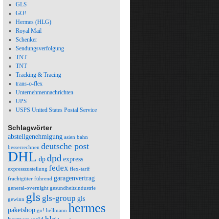
GLS
GO!
Hermes (HLG)
Royal Mail
Schenker
Sendungsverfolgung
TNT
TNT
Tracking & Tracing
trans-o-flex
Unternehmennachrichten
UPS
USPS United States Postal Service
Schlagwörter
abstellgenehmigung
asien
bahn
deutsche post
besserrechnen
DHL
dpd
dp
express
fedex
expresszustellung
flex-tarif
garagenvertrag
frachtgüter
führend
general-overnight
gesundheitsindustrie
gls
gls-group
gls
gewinn
hermes
paketshop
go!
hellmann