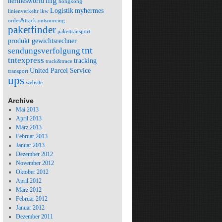
hlg
hermesworld
hongkong
Logistik
myhermes
linienverkehr
lkw
order&track
outsourcing
paketfinder
pakettransport
produkt gewichtsrechner
tnt
sendungsverfolgung
tntexpress
tracking
track&trace
United Parcel Service
transport
ups
website
Archive
Mai 2013
April 2013
März 2013
Februar 2013
Januar 2013
Dezember 2012
November 2012
Oktober 2012
April 2012
März 2012
Februar 2012
Januar 2012
Dezember 2011