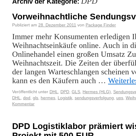
DPD
Archiv der Kategorie:
Vorweihnachtliche Sendungsv
Publiziert am
28. Dezember 2011
von
Package Finder
Immer mehr Konsumenten erledigen I
Weihnachtseinkäufe online. Auch in di
Onlinehandel einen großen Umsatz Zu
Weihnachtszeit. Die Zeiten der überfü
der langen Warteschlangen scheinen v
kann es den Käufern auch …
Weiterl
Veröffentlicht unter
DHL
,
DPD
,
GLS
,
Hermes (HLG)
,
Sendungsve
DHL
,
dpd
,
gls
,
hermes
,
Logistik
,
sendungsverfolgung
,
ups
,
Weih
Kommentar
DPD Logistiklabor prämiert wi
Projekt mit 500 EUR