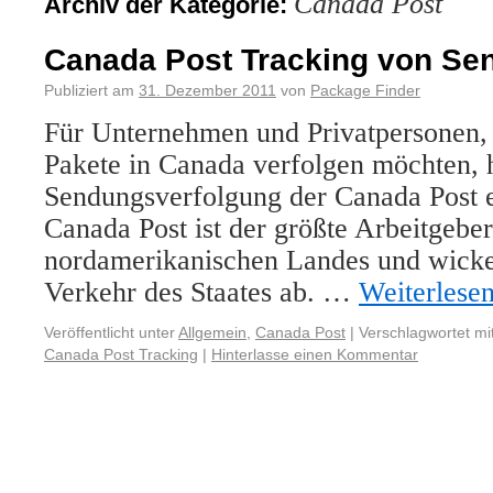
Canada Post
Archiv der Kategorie:
Canada Post Tracking von S
Publiziert am
31. Dezember 2011
von
Package Finder
Für Unternehmen und Privatpersonen,
Pakete in Canada verfolgen möchten, 
Sendungsverfolgung der Canada Post e
Canada Post ist der größte Arbeitgeber
nordamerikanischen Landes und wickel
Verkehr des Staates ab. …
Weiterlese
Veröffentlicht unter
Allgemein
,
Canada Post
|
Verschlagwortet mi
Canada Post Tracking
|
Hinterlasse einen Kommentar