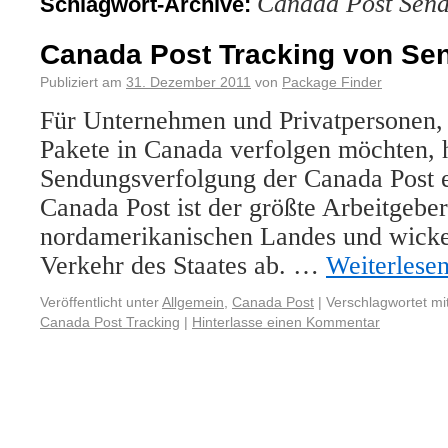
Canada Post Send
Schlagwort-Archive:
Canada Post Tracking von S
Publiziert am
31. Dezember 2011
von
Package Finder
Für Unternehmen und Privatpersonen,
Pakete in Canada verfolgen möchten, 
Sendungsverfolgung der Canada Post e
Canada Post ist der größte Arbeitgeber
nordamerikanischen Landes und wickel
Verkehr des Staates ab. …
Weiterlese
Veröffentlicht unter
Allgemein
,
Canada Post
|
Verschlagwortet mi
Canada Post Tracking
|
Hinterlasse einen Kommentar