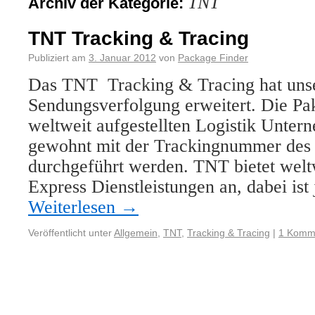
TNT
Archiv der Kategorie:
TNT Tracking & Tracing
Publiziert am
3. Januar 2012
von
Package Finder
Das TNT Tracking & Tracing hat uns
Sendungsverfolgung erweitert. Die Pa
weltweit aufgestellten Logistik Unte
gewohnt mit der Trackingnummer des 
durchgeführt werden. TNT bietet welt
Express Dienstleistungen an, dabei ist
Weiterlesen
→
Veröffentlicht unter
Allgemein
,
TNT
,
Tracking & Tracing
|
1 Komm