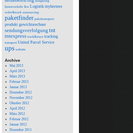
hlg
hermesworld
hongkong
Logistik
myhermes
linienverkehr
lkw
order&track
outsourcing
paketfinder
pakettransport
produkt gewichtsrechner
tnt
sendungsverfolgung
tntexpress
tracking
track&trace
United Parcel Service
transport
ups
website
Archive
Mai 2013
April 2013
März 2013
Februar 2013
Januar 2013
Dezember 2012
November 2012
Oktober 2012
April 2012
März 2012
Februar 2012
Januar 2012
Dezember 2011