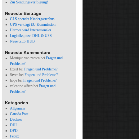
Zur Sendungsverfolgung!
Neueste Beiträge
GLS spendet Kindergartenbus
UPS verklagt EU Kommission
Hermes wird Internationaler
Logistikspitze: DHL & UPS
Neue GLS HUB
Neueste Kommentare
Monique van zanten
bei
Fragen und
Probleme?
Excel
bei
Fragen und Probleme?
Stven
bei
Fragen und Probleme?
hope
bei
Fragen und Probleme?
valentino.alfieri
bei
Fragen und
Probleme?
Kategorien
Allgemein
Canada Post
Dachser
DHL
DPD
Fedex