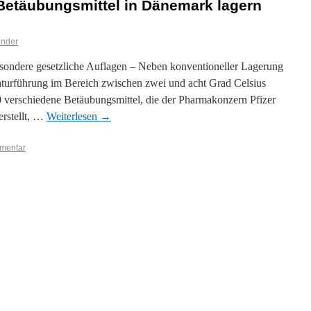
 Betäubungsmittel in Dänemark lagern
inder
esondere gesetzliche Auflagen – Neben konventioneller Lagerung
aturführung im Bereich zwischen zwei und acht Grad Celsius
 verschiedene Betäubungsmittel, die der Pharmakonzern Pfizer
erstellt, …
Weiterlesen
→
mmentar