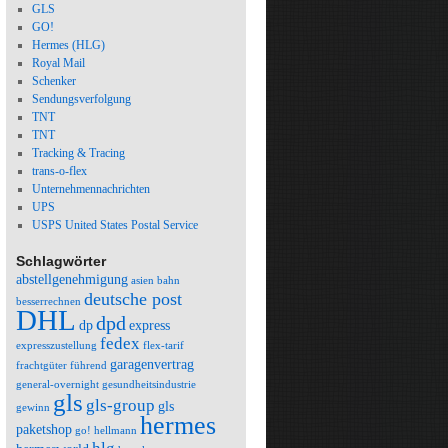
GLS
GO!
Hermes (HLG)
Royal Mail
Schenker
Sendungsverfolgung
TNT
TNT
Tracking & Tracing
trans-o-flex
Unternehmennachrichten
UPS
USPS United States Postal Service
Schlagwörter
abstellgenehmigung
asien
bahn
deutsche post
besserrechnen
DHL
dpd
dp
express
fedex
expresszustellung
flex-tarif
garagenvertrag
frachtgüter
führend
general-overnight
gesundheitsindustrie
gls
gls-group
gls
gewinn
hermes
paketshop
go!
hellmann