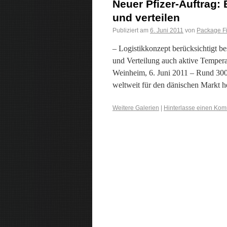
Neuer Pfizer-Auftrag:
und verteilen
Publiziert am
6. Juni 2011
von
Package F
– Logistikkonzept berücksichtigt b
und Verteilung auch aktive Temper
Weinheim, 6. Juni 2011 – Rund 300
weltweit für den dänischen Markt h
Weitere Galerien
|
Hinterlasse einen Ko