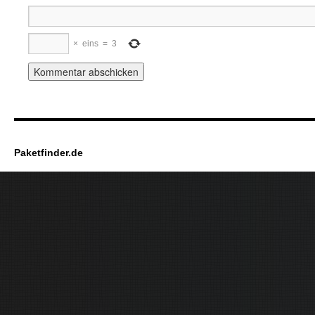
×
eins
=
3
Paketfinder.de