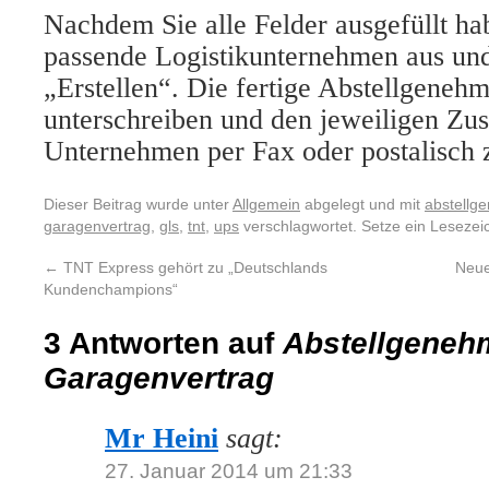
Nachdem Sie alle Felder ausgefüllt ha
passende Logistikunternehmen aus und
„Erstellen“. Die fertige Abstellgeneh
unterschreiben und den jeweiligen Zus
Unternehmen per Fax oder postalisch
Dieser Beitrag wurde unter
Allgemein
abgelegt und mit
abstellg
garagenvertrag
,
gls
,
tnt
,
ups
verschlagwortet. Setze ein Leseze
←
TNT Express gehört zu „Deutschlands
Neue
Kundenchampions“
3 Antworten auf
Abstellgeneh
Garagenvertrag
Mr Heini
sagt:
27. Januar 2014 um 21:33